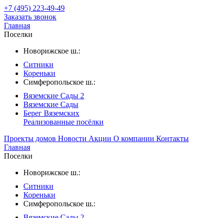
+7 (495) 223-49-49
Заказать звонок
Главная
Поселки
Новорижское ш.:
Ситники
Кореньки
Симферопольское ш.:
Вяземские Сады 2
Вяземские Сады
Берег Вяземскиx
Реализованные посёлки
Проекты домов
Новости
Акции
О компании
Контакты
Главная
Поселки
Новорижское ш.:
Ситники
Кореньки
Симферопольское ш.:
Вяземские Сады 2