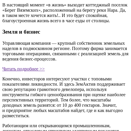
В настоящий момент «в жизнь» выходит коттеджный поселок
«Берег Вяземских», расположенный на берегу реки Нара. Да,
в таком месте хочется жить!.. И это будет спокойная,
благоустроенная жизнь всего в часе езды от столицы.
Земля и бизнес
Управляющая компания — крупный собственник земельных
наделов в подмосковном регионе. Поэтому фирма занимается
торговыми операциями, связанными с реализацией земель для
ведения
бизнес-процессов
.
Читать подробнее >>
Конечно, инвесторов интересуют участки с топовыми
показателями ликвидности. И здесь ЗемАктив поддерживает
свою репутацию грамотного девелопера, используя
инструменты гибкого ценообразования при оценке наиболее
перспективных территорий. Тем более, что масштабы
доходных земель разнятся: от 10 до 400 гектаров. Значит,
и предприятие любых масштабов найдет, где и как выгодно
разместиться.
Работающим или открывающимся промышленникам,
логистам, отраслевым структурам адаптивным покажется