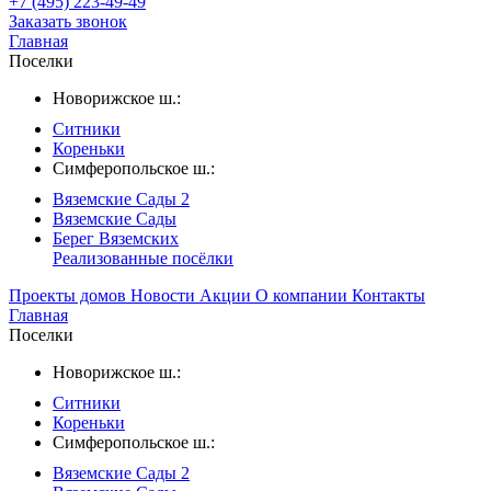
+7 (495) 223-49-49
Заказать звонок
Главная
Поселки
Новорижское ш.:
Ситники
Кореньки
Симферопольское ш.:
Вяземские Сады 2
Вяземские Сады
Берег Вяземскиx
Реализованные посёлки
Проекты домов
Новости
Акции
О компании
Контакты
Главная
Поселки
Новорижское ш.:
Ситники
Кореньки
Симферопольское ш.:
Вяземские Сады 2