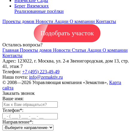
Вяземские Сады
Берег Вяземскиx
Реализованные посёлки
Проекты домов
Новости
Акции
О компании
Контакты
Подобрать участок
Остались вопросы?
Главная
Проекты домов
Новости
Статьи
Акции
О компании
Контакты
Адрес: 123022, г. Москва, ул. 2-я Звенигородская, дом 13, стр.
41, этаж 7
Телефон:
+7 (495) 223-49-49
Наша почта:
info@zemaktiv.ru
© 2008—2026 Управляющая компания «Земактив»,
Карта
сайта
Заказать звонок
Ваше имя:
Телефон
*
:
Направление
*
: