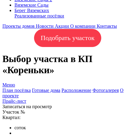
Вяземские Сады
Берег Вяземскиx
Реализованные посёлки
Проекты домов
Новости
Акции
О компании
Контакты
Подобрать участок
Выбор участка в КП
«Кореньки»
Меню
План посёлка
Готовые дома
Расположение
Фотогалерея
О
проекте
Прайс-лист
Записаться на просмотр
Участок №
Квартал:
соток