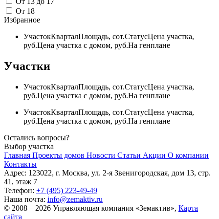
От 13 до 17
От 18
Избранное
Участок
Квартал
Площадь, сот.
Статус
Цена участка,
руб.
Цена участка с домом, руб.
На генплане
Участки
Участок
Квартал
Площадь, сот.
Статус
Цена участка,
руб.
Цена участка с домом, руб.
На генплане
Участок
Квартал
Площадь, сот.
Статус
Цена участка,
руб.
Цена участка с домом, руб.
На генплане
Остались вопросы?
Выбор участка
Главная
Проекты домов
Новости
Статьи
Акции
О компании
Контакты
Адрес: 123022, г. Москва, ул. 2-я Звенигородская, дом 13, стр.
41, этаж 7
Телефон:
+7 (495) 223-49-49
Наша почта:
info@zemaktiv.ru
© 2008—2026 Управляющая компания «Земактив»,
Карта
сайта