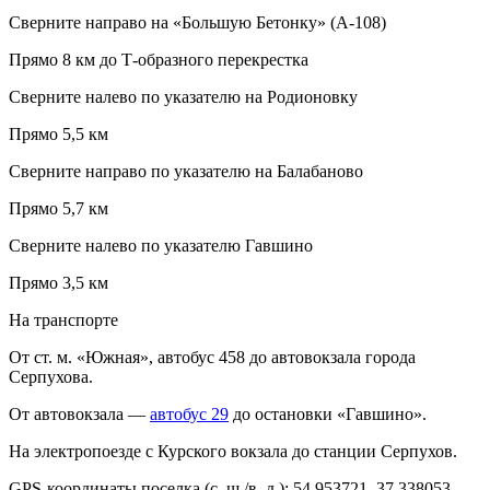
Сверните направо на «Большую Бетонку» (А-108)
Прямо 8 км до Т-образного перекрестка
Сверните налево по указателю на Родионовку
Прямо 5,5 км
Сверните направо по указателю на Балабаново
Прямо 5,7 км
Сверните налево по указателю Гавшино
Прямо 3,5 км
На транспорте
От ст. м. «Южная», автобус 458 до автовокзала города
Серпухова.
От автовокзала —
автобус 29
до остановки «Гавшино».
На электропоезде с Курского вокзала до станции Серпухов.
GPS-координаты поселка (с. ш./в. д.): 54.953721, 37.338053