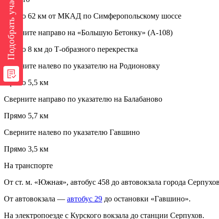
Подобрать участок
Прямо 62 км от МКАД по Симферопольскому шоссе
Сверните направо на «Большую Бетонку» (А-108)
Прямо 8 км до Т-образного перекрестка
Сверните налево по указателю на Родионовку
Прямо 5,5 км
Сверните направо по указателю на Балабаново
Прямо 5,7 км
Сверните налево по указателю Гавшино
Прямо 3,5 км
На транспорте
От ст. м. «Южная», автобус 458 до автовокзала города Серпухов
От автовокзала —
автобус 29
до остановки «Гавшино».
На электропоезде с Курского вокзала до станции Серпухов.