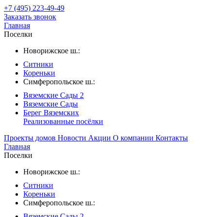
+7 (495) 223-49-49
Заказать звонок
Главная
Поселки
Новорижское ш.:
Ситники
Кореньки
Симферопольское ш.:
Вяземские Сады 2
Вяземские Сады
Берег Вяземскиx
Реализованные посёлки
Проекты домов
Новости
Акции
О компании
Контакты
Главная
Поселки
Новорижское ш.:
Ситники
Кореньки
Симферопольское ш.:
Вяземские Сады 2