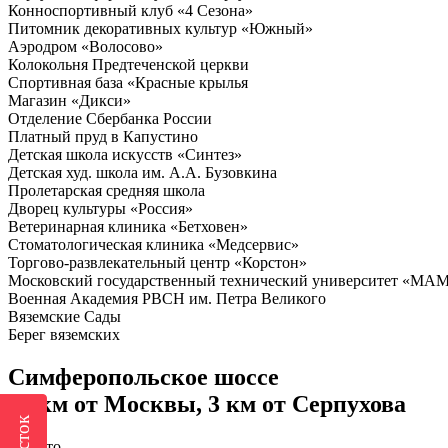
Конноспортивный клуб «4 Сезона»
Питомник декоративных культур «Южный»
Аэродром «Волосово»
Колокольня Предтеченской церкви
Спортивная база «Красные крылья
Магазин «Дикси»
Отделение Сбербанка России
Платный пруд в Капустино
Детская школа искусств «Синтез»
Детская худ. школа им. А.А. Бузовкина
Пролетарская средняя школа
Дворец культуры «Россия»
Ветеринарная клиника «Бетховен»
Стоматологическая клиника «Медсервис»
Торгово-развлекательный центр «Корстон»
Московский государственный технический университет «МА
Военная Академия РВСН им. Петра Великого
Вяземские Сады
Берег вяземских
Симферопольское шоссе
79 км от Москвы, 3 км от Серпухова
На авто