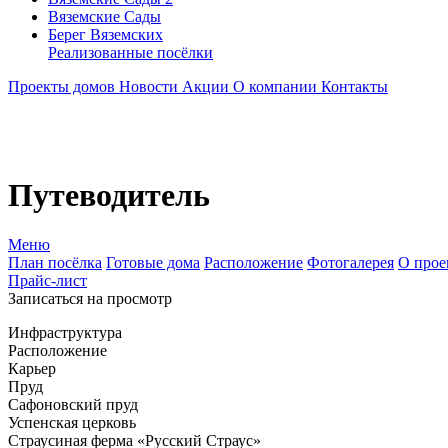
Вяземские Сады
Берег Вяземскиx
Реализованные посёлки
Проекты домов
Новости
Акции
О компании
Контакты
Путеводитель
Меню
План посёлка
Готовые дома
Расположение
Фотогалерея
О прое
Прайс-лист
Записаться на просмотр
Инфраструктура
Расположение
Карьер
Пруд
Сафоновский пруд
Успенская церковь
Страусиная ферма «Русский Страус»