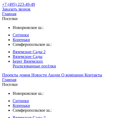
+7 (495) 223-49-49
Заказать звонок
Главная
Поселки
Новорижское ш.:
Ситники
Кореньки
Симферопольское ш.:
Вяземские Сады 2
Вяземские Сады
Берег Вяземскиx
Реализованные посёлки
Проекты домов
Новости
Акции
О компании
Контакты
Главная
Поселки
Новорижское ш.:
Ситники
Кореньки
Симферопольское ш.:
Вяземские Сады 2