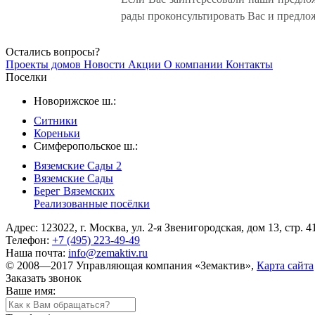
рады проконсультировать Вас и предло
Остались вопросы?
Проекты домов
Новости
Акции
О компании
Контакты
Поселки
Новорижское ш.:
Ситники
Кореньки
Симферопольское ш.:
Вяземские Сады 2
Вяземские Сады
Берег Вяземскиx
Реализованные посёлки
Адрес: 123022, г. Москва, ул. 2-я Звенигородская, дом 13, стр. 4
Телефон:
+7 (495) 223-49-49
Наша почта:
info@zemaktiv.ru
© 2008—2017 Управляющая компания «Земактив»,
Карта сайта
Заказать звонок
Ваше имя: