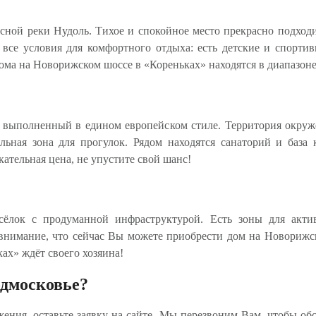
ной реки Нудоль. Тихое и спокойное место прекрасно подходи
все условия для комфортного отдыха: есть детские и спорти
ма на Новорижском шоссе в «Кореньках» находятся в диапазоне 
, выполненный в едином европейском стиле. Территория окруж
альная зона для прогулок. Рядом находятся санаторий и база 
ательная цена, не упустите свой шанс!
ёлок с продуманной инфраструктурой. Есть зоны для акти
 внимание, что сейчас Вы можете приобрести дом на Новориж
ах» ждёт своего хозяина!
одмосковье?
ения, оставьте заявку на сайте. Мы перезвоним Вам, чтобы об