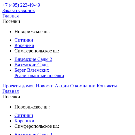
+7 (495) 223-49-49
Заказать звонок
Главная
Поселки
Новорижское ш.:
Ситники
Кореньки
Симферопольское ш.:
Вяземские Сады 2
Вяземские Сады
Берег Вяземскиx
Реализованные посёлки
Проекты домов
Новости
Акции
О компании
Контакты
Главная
Поселки
Новорижское ш.:
Ситники
Кореньки
Симферопольское ш.:
Вяземские Сады 2