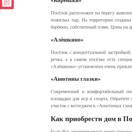
«Кореньки»
Посёлок расположен на берегу живопис
пожилых пар. На территории созданы 
барбекю, собственный пляж. Цены на до
«Алёшкино»
Посёлок с концептуальной застройкой
речка, а в самом посёлке есть специ
«Алёшкино» установлена очень привлек
«Анютины глазки»
Современный и комфортабельный пос
площадки для игр и спорта. Обратите
участок с коттеджем в «Анютиных глазк
Как приобрести дом в П
Если Вас заинтересовали наши предлож