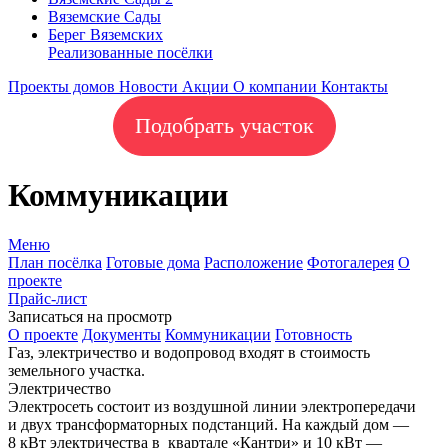
Вяземские Сады
Берег Вяземскиx
Реализованные посёлки
Проекты домов
Новости
Акции
О компании
Контакты
Подобрать участок
Коммуникации
Меню
План посёлка
Готовые дома
Расположение
Фотогалерея
О
проекте
Прайс-лист
Записаться на просмотр
О проекте
Документы
Коммуникации
Готовность
Газ, электричество и водопровод входят в стоимость
земельного участка.
Электричество
Электросеть состоит из воздушной линии электропередачи
и двух трансформаторных подстанций. На каждый дом —
8 кВт электричества в квартале «Кантри» и 10 кВт —