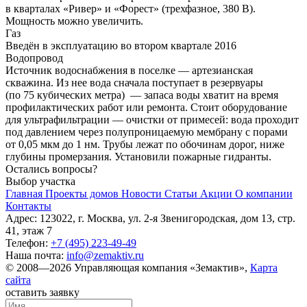
в кварталах «Ривер» и «Форест» (трехфазное, 380 В).
Мощность можно увеличить.
Газ
Введён в эксплуатацию во втором квартале 2016
Водопровод
Источник водоснабжения в поселке — артезианская
скважина. Из нее вода сначала поступает в резервуары
(по 75 кубических метра) — запаса воды хватит на время
профилактических работ или ремонта. Стоит оборудование
для ультрафильтрации — очистки от примесей: вода проходит
под давлением через полупроницаемую мембрану с порами
от 0,05 мкм до 1 нм. Трубы лежат по обочинам дорог, ниже
глубины промерзания. Установили пожарные гидранты.
Остались вопросы?
Выбор участка
Главная
Проекты домов
Новости
Статьи
Акции
О компании
Контакты
Адрес: 123022, г. Москва, ул. 2-я Звенигородская, дом 13, стр.
41, этаж 7
Телефон:
+7 (495) 223-49-49
Наша почта:
info@zemaktiv.ru
© 2008—2026 Управляющая компания «Земактив»,
Карта
сайта
оставить заявку