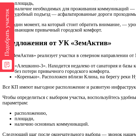
площадь,
наличие необходимых для проживания коммуникаций — во
Подобрать участок
удобный подъезд — асфальтированные дороги проходимы
Еще один момент, на который стоит обратить внимание, — уро
проживающим привычный городской комфорт.
Предложения от УК «ЗемАктив»
УК «ЗемАктив» реализует участки в северном направлении от
«Алешкино-3». Находится недалеко от санатория и базы
без потери привычного городского комфорта.
«Кореньки». Расположен вблизи Клина, на берегу реки Н
Все КП имеют выгодное расположение и развитую инфраструкт
Чтобы определиться с выбором участка, воспользуйтесь удобн
параметрам:
расположению,
площади,
наличию основных коммуникаций.
Следующий шаг после окончательного выбора — звонок нашему