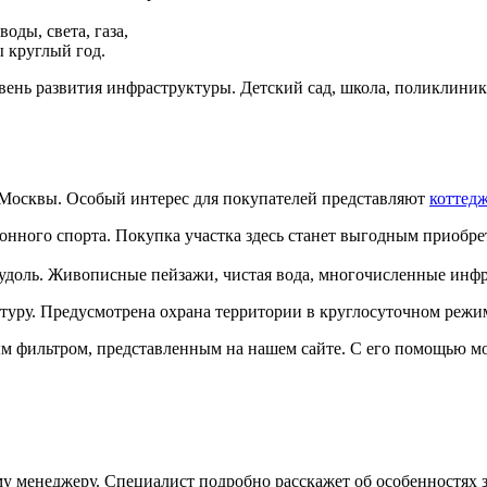
ды, света, газа,
 круглый год.
вень развития инфраструктуры. Детский сад, школа, поликлини
 Москвы. Особый интерес для покупателей представляют
коттед
 конного спорта. Покупка участка здесь станет выгодным приоб
удоль. Живописные пейзажи, чистая вода, многочисленные инфра
уру. Предусмотрена охрана территории в круглосуточном режим
ым фильтром, представленным на нашем сайте. С его помощью м
 менеджеру. Специалист подробно расскажет об особенностях з