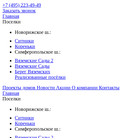
+7 (495) 223-49-49
Заказать звонок
Главная
Поселки
Новорижское ш.:
Ситники
Кореньки
Симферопольское ш.:
Вяземские Сады 2
Вяземские Сады
Берег Вяземскиx
Реализованные посёлки
Проекты домов
Новости
Акции
О компании
Контакты
Главная
Поселки
Новорижское ш.:
Ситники
Кореньки
Симферопольское ш.:
Вяземские Сады 2