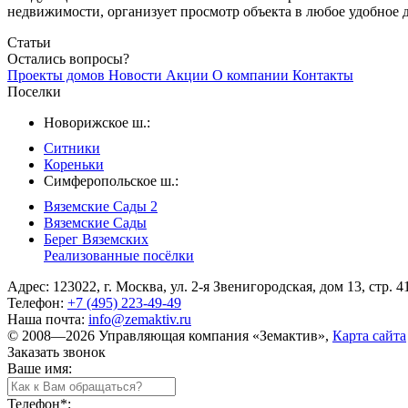
недвижимости, организует просмотр объекта в любое удобное д
Статьи
Остались вопросы?
Проекты домов
Новости
Акции
О компании
Контакты
Поселки
Новорижское ш.:
Ситники
Кореньки
Симферопольское ш.:
Вяземские Сады 2
Вяземские Сады
Берег Вяземскиx
Реализованные посёлки
Адрес: 123022, г. Москва, ул. 2-я Звенигородская, дом 13, стр. 4
Телефон:
+7 (495) 223-49-49
Наша почта:
info@zemaktiv.ru
© 2008—2026 Управляющая компания «Земактив»,
Карта сайта
Заказать звонок
Ваше имя:
Телефон
*
: