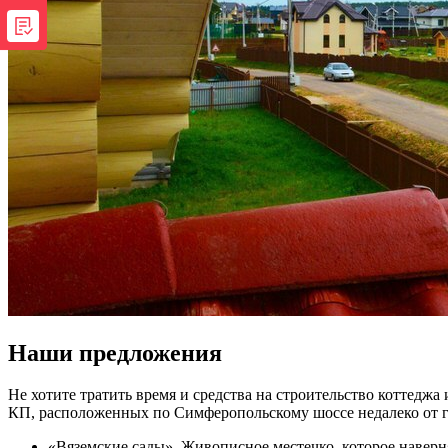
Наши предложения
Не хотите тратить время и средства на строительство коттед
КП, расположенных по Симферопольскому шоссе недалеко от г
«Вяземские сады». Живописное местечко, которое наверня