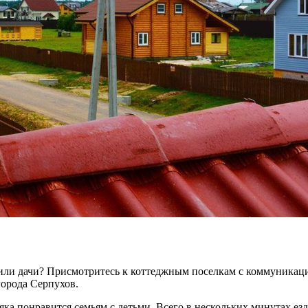
жа или дачи? Присмотритесь к коттеджным поселкам с коммуника
орода Серпухов.
ка понравится семьям с детьми. Всего в нескольких минутах езд