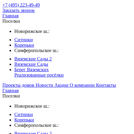
+7 (495) 223-49-49
Заказать звонок
Главная
Поселки
Новорижское ш.:
Ситники
Кореньки
Симферопольское ш.:
Вяземские Сады 2
Вяземские Сады
Берег Вяземскиx
Реализованные посёлки
Проекты домов
Новости
Акции
О компании
Контакты
Главная
Поселки
Новорижское ш.:
Ситники
Кореньки
Симферопольское ш.:
Вяземские Сады 2