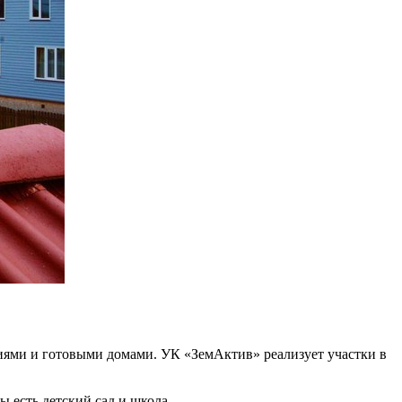
циями и готовыми домами. УК «ЗемАктив» реализует участки в
ы есть детский сад и школа.