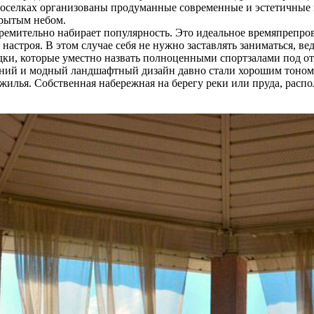
оселках организованы продуманные современные и эстетичные п
крытым небом.
емительно набирает популярность. Это идеальное времяпрепров
настроя. В этом случае себя не нужно заставлять заниматься, в
ки, которые уместно назвать полноценными спортзалами под о
ний и модный ландшафтный дизайн давно стали хорошим тоном
жилья. Собственная набережная на берегу реки или пруда, рас