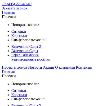
+7 (495) 223-49-49
Заказать звонок
Главная
Поселки
Новорижское ш.:
Ситники
Кореньки
Симферопольское ш.:
Вяземские Сады 2
Вяземские Сады
Берег Вяземскиx
Реализованные посёлки
Проекты домов
Новости
Акции
О компании
Контакты
Главная
Поселки
Новорижское ш.:
Ситники
Кореньки
Симферопольское ш.:
Вяземские Сады 2