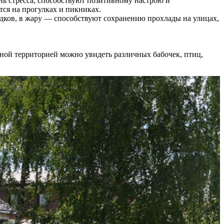
ь стресса, способствуют позитивному настрою и
тся на прогулках и пикниках.
дков, в жару — способствуют сохранению прохлады на улицах,
еной территорией можно увидеть различных бабочек, птиц,