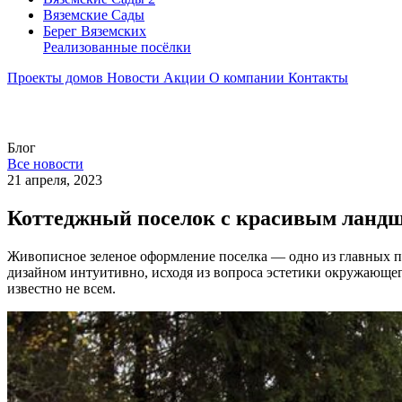
Вяземские Сады
Берег Вяземскиx
Реализованные посёлки
Проекты домов
Новости
Акции
О компании
Контакты
Блог
Все новости
21 апреля, 2023
Коттеджный поселок с красивым ланд
Живописное зеленое оформление поселка — одно из главных 
дизайном интуитивно, исходя из вопроса эстетики окружающег
известно не всем.