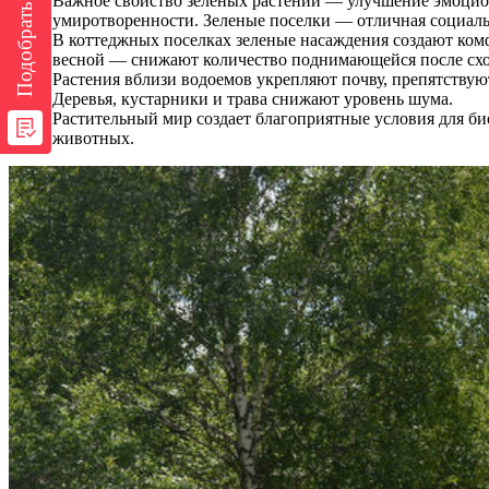
Подобрать участок
Важное свойство зеленых растений — улучшение эмоцион
умиротворенности. Зеленые поселки — отличная социальна
В коттеджных поселках зеленые насаждения создают ком
весной — снижают количество поднимающейся после схо
Растения вблизи водоемов укрепляют почву, препятствуют
Деревья, кустарники и трава снижают уровень шума.
Растительный мир создает благоприятные условия для би
животных.