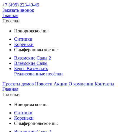
+7 (495) 223-49-49
Заказать звонок
Главная
Поселки
Новорижское ш.:
Ситники
Кореньки
Симферопольское ш.:
Вяземские Сады 2
Вяземские Сады
Берег Вяземскиx
Реализованные посёлки
Проекты домов
Новости
Акции
О компании
Контакты
Главная
Поселки
Новорижское ш.:
Ситники
Кореньки
Симферопольское ш.:
Вяземские Сады 2