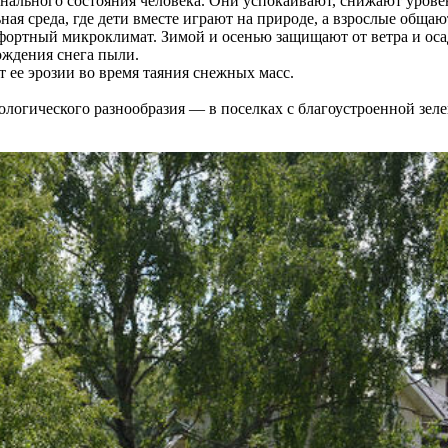
ального состояния человека. Они успокаивают, снижают уровен
я среда, где дети вместе играют на природе, а взрослые общаю
фортный микроклимат. Зимой и осенью защищают от ветра и оса
ждения снега пыли.
 ее эрозии во время таяния снежных масс.
ологического разнообразия — в поселках с благоустроенной зел