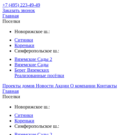
+7 (495) 223-49-49
Заказать звонок
Главная
Поселки
Новорижское ш.:
Ситники
Кореньки
Симферопольское ш.:
Вяземские Сады 2
Вяземские Сады
Берег Вяземскиx
Реализованные посёлки
Проекты домов
Новости
Акции
О компании
Контакты
Главная
Поселки
Новорижское ш.:
Ситники
Кореньки
Симферопольское ш.:
Вяземские Сады 2