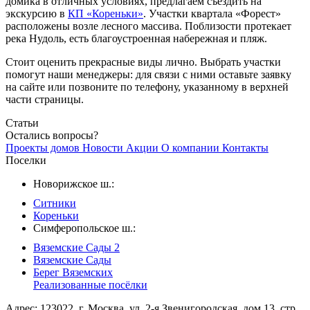
домика в отличных условиях, предлагаем съездить на
экскурсию в
КП «Кореньки»
. Участки квартала «Форест»
расположены возле лесного массива. Поблизости протекает
река Нудоль, есть благоустроенная набережная и пляж.
Стоит оценить прекрасные виды лично. Выбрать участки
помогут наши менеджеры: для связи с ними оставьте заявку
на сайте или позвоните по телефону, указанному в верхней
части страницы.
Статьи
Остались вопросы?
Проекты домов
Новости
Акции
О компании
Контакты
Поселки
Новорижское ш.:
Ситники
Кореньки
Симферопольское ш.:
Вяземские Сады 2
Вяземские Сады
Берег Вяземскиx
Реализованные посёлки
Адрес: 123022, г. Москва, ул. 2-я Звенигородская, дом 13, стр.