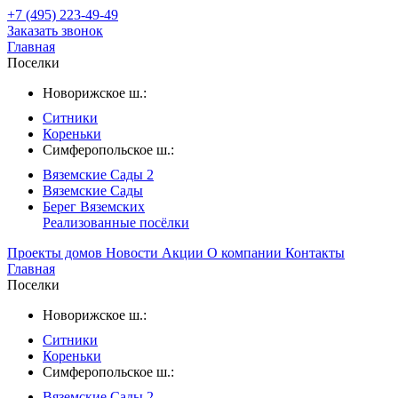
+7 (495) 223-49-49
Заказать звонок
Главная
Поселки
Новорижское ш.:
Ситники
Кореньки
Симферопольское ш.:
Вяземские Сады 2
Вяземские Сады
Берег Вяземскиx
Реализованные посёлки
Проекты домов
Новости
Акции
О компании
Контакты
Главная
Поселки
Новорижское ш.:
Ситники
Кореньки
Симферопольское ш.:
Вяземские Сады 2