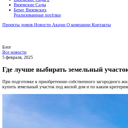
Вяземские Сады
Берег Вяземскиx
Реализованные посёлки
Проекты домов
Новости
Акции
О компании
Контакты
Блог
Все новости
5 февраля, 2025
Где лучше выбирать земельный участок
При подготовке к приобретению собственного загородного жил
купить земельный участок под жилой дом и по каким критерия