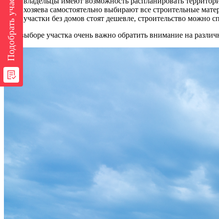
Подобрать участок
владельцы имеют возможность распланировать территори
хозяева самостоятельно выбирают все строительные матер
участки без домов стоят дешевле, строительство можно с
При выборе участка очень важно обратить внимание на различ