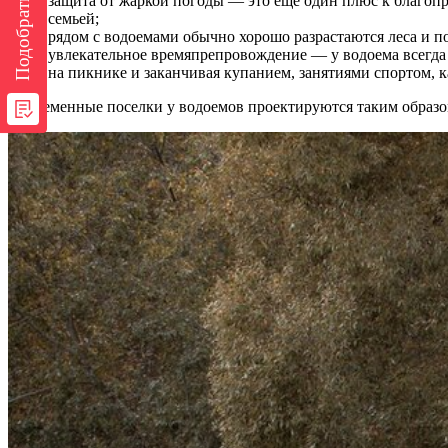
Подобрать участок
защита от жаркой погоды — это еще один плюс к благопр
семьей;
рядом с водоемами обычно хорошо разрастаются леса и п
увлекательное времяпрепровождение — у водоема всегда 
на пикнике и заканчивая купанием, занятиями спортом, 
Современные поселки у водоемов проектируются таким образо