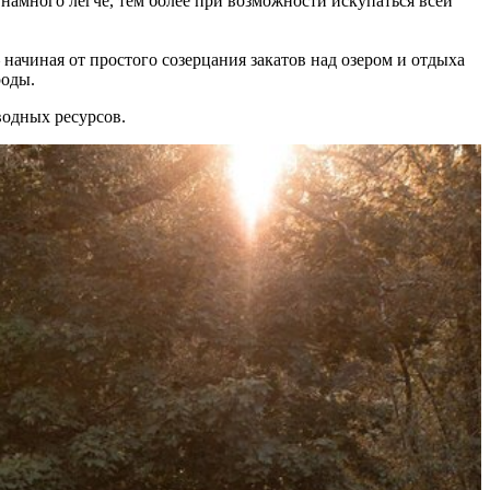
намного легче, тем более при возможности искупаться всей
начиная от простого созерцания закатов над озером и отдыха
роды.
водных ресурсов.