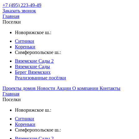
+7 (495) 223-49-49
Заказать звонок
Главная
Поселки
Новорижское ш.:
Ситники
Кореньки
Симферопольское ш.:
Вяземские Сады 2
Вяземские Сады
Берег Вяземскиx
Реализованные посёлки
Проекты домов
Новости
Акции
О компании
Контакты
Главная
Поселки
Новорижское ш.:
Ситники
Кореньки
Симферопольское ш.:
Вяземские Сады 2