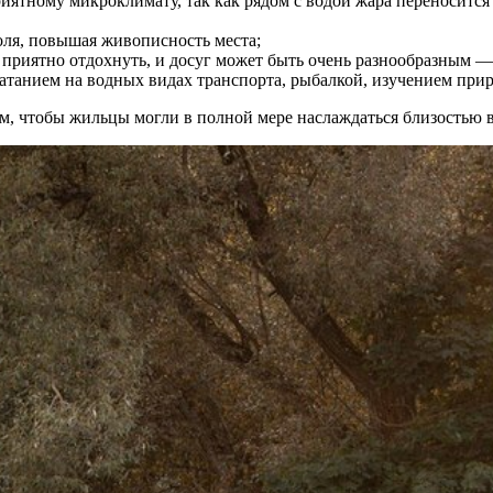
иятному микроклимату, так как рядом с водой жара переносится 
оля, повышая живописность места;
приятно отдохнуть, и досуг может быть очень разнообразным — 
катанием на водных видах транспорта, рыбалкой, изучением при
м, чтобы жильцы могли в полной мере наслаждаться близостью 