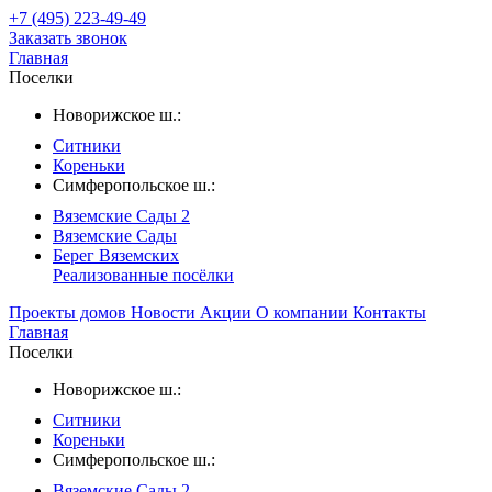
+7 (495) 223-49-49
Заказать звонок
Главная
Поселки
Новорижское ш.:
Ситники
Кореньки
Симферопольское ш.:
Вяземские Сады 2
Вяземские Сады
Берег Вяземскиx
Реализованные посёлки
Проекты домов
Новости
Акции
О компании
Контакты
Главная
Поселки
Новорижское ш.:
Ситники
Кореньки
Симферопольское ш.:
Вяземские Сады 2