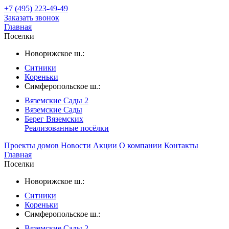
+7 (495) 223-49-49
Заказать звонок
Главная
Поселки
Новорижское ш.:
Ситники
Кореньки
Симферопольское ш.:
Вяземские Сады 2
Вяземские Сады
Берег Вяземскиx
Реализованные посёлки
Проекты домов
Новости
Акции
О компании
Контакты
Главная
Поселки
Новорижское ш.:
Ситники
Кореньки
Симферопольское ш.:
Вяземские Сады 2