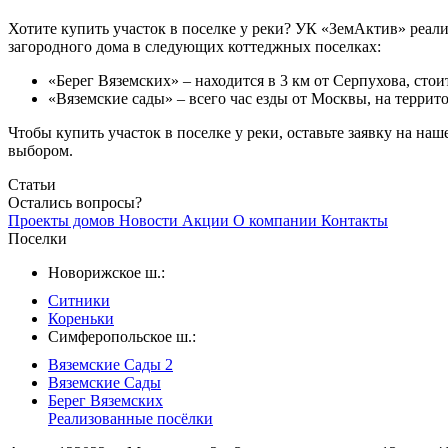
Хотите купить участок в поселке у реки? УК «ЗемАктив» реал
загородного дома в следующих коттеджных поселках:
«Берег Вяземских» – находится в 3 км от Серпухова, стои
«Вяземские сады» – всего час езды от Москвы, на террит
Чтобы купить участок в поселке у реки, оставьте заявку на н
выбором.
Статьи
Остались вопросы?
Проекты домов
Новости
Акции
О компании
Контакты
Поселки
Новорижское ш.:
Ситники
Кореньки
Симферопольское ш.:
Вяземские Сады 2
Вяземские Сады
Берег Вяземскиx
Реализованные посёлки