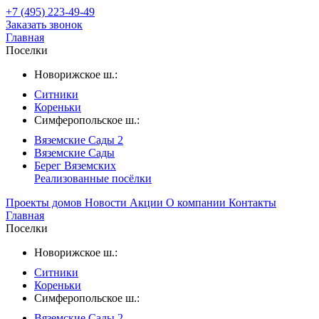
+7 (495) 223-49-49
Заказать звонок
Главная
Поселки
Новорижское ш.:
Ситники
Кореньки
Симферопольское ш.:
Вяземские Сады 2
Вяземские Сады
Берег Вяземскиx
Реализованные посёлки
Проекты домов
Новости
Акции
О компании
Контакты
Главная
Поселки
Новорижское ш.:
Ситники
Кореньки
Симферопольское ш.:
Вяземские Сады 2