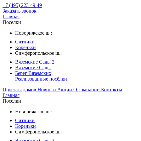
+7 (495) 223-49-49
Заказать звонок
Главная
Поселки
Новорижское ш.:
Ситники
Кореньки
Симферопольское ш.:
Вяземские Сады 2
Вяземские Сады
Берег Вяземскиx
Реализованные посёлки
Проекты домов
Новости
Акции
О компании
Контакты
Главная
Поселки
Новорижское ш.:
Ситники
Кореньки
Симферопольское ш.:
Вяземские Сады 2